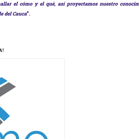
llar el cómo y el qué
, así proyectamos
nuestro conocim
le del Cauca
”
.
A!